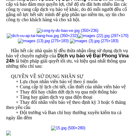
cấp và bảo đảm mọi quyền lợi, chế độ ưu đãi hơn nhiều lần các
công ty cung cấp dịch vụ bảo vệ khác, do đó mỗi người đều cố
gắng nỗ lực hết sức mình để góp phần tạo niềm tin, uy tín cho
công ty cho khách hàng và cho xã hội.
Hầu hết các nhà quản lý đều thừa nhận rằng sử dụng dịch vụ
bảo vệ chuyên nghiệp của
Dịch vụ bảo vệ Đại Phong Vina
24h
là biện pháp giải quyết tối ưu, và hiệu quả nhất thông qua
những tiêu chí sau:
QUYỀN VỀ SỬ DỤNG NHÂN SỰ
+ Lựa chọn nhân viên bảo vệ theo ý muốn
+ Cung cấp lý lịch chi tiết, cần thiết của nhân viên bảo vệ
+ Thay đổi hay chấm dứt dịch vụ qua một thông báo
+ Tăng hay giảm dịch vụ qua điện thoại
+ Thay đổi nhân viên bảo vệ theo định kỳ 3 hoặc 6 tháng
theo yêu cầu
+ Đội trưởng và Ban chỉ huy thường xuyên kiểm tra cả
ngày lẫn đêm