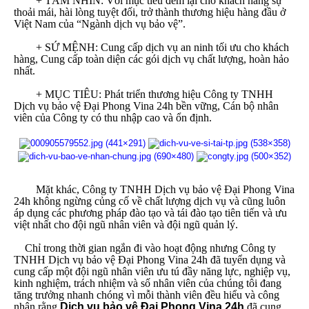
+ TẦM NHÌN: Với mục tiêu đem lại cho khách hàng sự
thoải mái, hài lòng tuyệt đối, trở thành thương hiệu hàng đầu ở
Việt Nam của “Ngành dịch vụ bảo vệ”.
+ SỨ MỆNH: Cung cấp dịch vụ an ninh tối ưu cho khách
hàng, Cung cấp toàn diện các gói dịch vụ chất lượng, hoàn hảo
nhất.
+ MỤC TIÊU: Phát triển thương hiệu Công ty TNHH
Dịch vụ bảo vệ Đại Phong Vina 24h bền vững, Cán bộ nhân
viên của Công ty có thu nhập cao và ổn định.
Mặt khác, Công ty TNHH Dịch vụ bảo vệ Đại Phong Vina
24h không ngừng củng cố về chất lượng dịch vụ và cũng luôn
áp dụng các phương pháp đào tạo và tái đào tạo tiên tiến và ưu
việt nhất cho đội ngũ nhân viên và đội ngũ quản lý.
Chỉ trong thời gian ngắn đi vào hoạt động nhưng Công ty
TNHH Dịch vụ bảo vệ Đại Phong Vina 24h đã tuyển dụng và
cung cấp một đội ngũ nhân viên ưu tú đầy năng lực, nghiệp vụ,
kinh nghiệm, trách nhiệm và số nhân viên của chúng tôi đang
tăng trưởng nhanh chóng vì mỗi thành viên đều hiểu và công
nhận rằng
Dịch vụ bảo vệ Đại Phong Vina 24h
đã cung