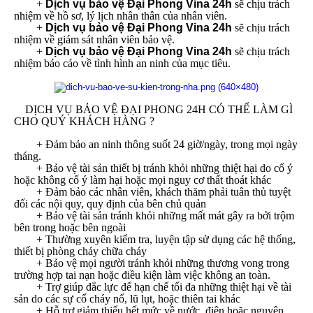
+
Dịch vụ bảo vệ Đại Phong Vina 24h
sẽ chịu trách
nhiệm về hồ sơ, lý lịch nhân thân của nhân viên.
+
Dịch vụ bảo vệ Đại Phong Vina 24h
sẽ chịu trách
nhiệm về giám sát nhân viên bảo vệ.
+
Dịch vụ bảo vệ Đại Phong Vina 24h
sẽ chịu trách
nhiệm báo cáo về tình hình an ninh của mục tiêu.
DỊCH VỤ BẢO VỆ ĐẠI PHONG 24H CÓ THỂ LÀM GÌ
CHO QUÝ KHÁCH HÀNG ?
+ Đảm bảo an ninh thông suốt 24 giờ/ngày, trong mọi ngày
tháng.
+ Bảo vệ tài sản thiết bị tránh khỏi những thiệt hại do cố ý
hoặc không cố ý làm hại hoặc mọi nguy cơ thất thoát khác
+ Đảm bảo các nhân viên, khách thăm phải tuân thủ tuyệt
đối các nội quy, quy định của bên chủ quản
+ Bảo vệ tài sản tránh khỏi những mất mát gây ra bởi trộm
bên trong hoặc bên ngoài
+ Thường xuyên kiểm tra, luyện tập sử dụng các hệ thống,
thiết bị phòng cháy chữa cháy
+ Bảo vệ mọi người tránh khỏi những thương vong trong
trường hợp tai nạn hoặc điều kiện làm việc không an toàn.
+ Trợ giúp đắc lực để hạn chế tối đa những thiệt hại về tài
sản do các sự cố cháy nổ, lũ lụt, hoặc thiên tai khác
+ Hỗ trợ giảm thiểu hết mức về nước, điện hoặc nguyên